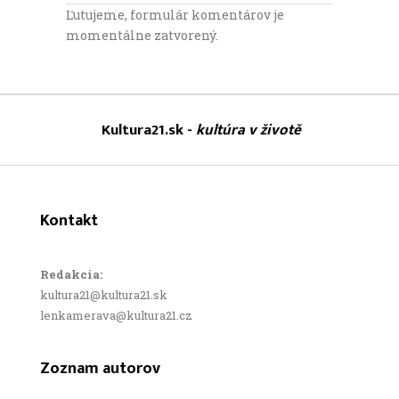
Ľutujeme, formulár komentárov je
momentálne zatvorený.
Kultura21.sk -
kultúra v životě
Kontakt
Redakcia:
kultura21@kultura21.sk
lenkamerava@kultura21.cz
Zoznam autorov