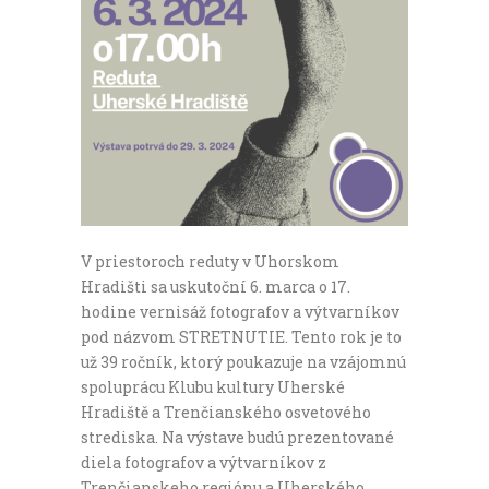
V priestoroch reduty v Uhorskom
Hradišti sa uskutoční 6. marca o 17.
hodine vernisáž fotografov a výtvarníkov
pod názvom STRETNUTIE. Tento rok je to
už 39 ročník, ktorý poukazuje na vzájomnú
spoluprácu Klubu kultury Uherské
Hradiště a Trenčianského osvetového
strediska. Na výstave budú prezentované
diela fotografov a výtvarníkov z
Trenčianskeho regiónu a Uherského