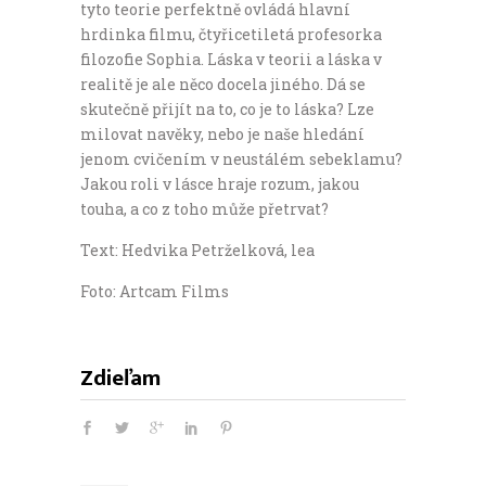
tyto teorie perfektně ovládá hlavní
hrdinka filmu, čtyřicetiletá profesorka
filozofie Sophia. Láska v teorii a láska v
realitě je ale něco docela jiného. Dá se
skutečně přijít na to, co je to láska? Lze
milovat navěky, nebo je naše hledání
jenom cvičením v neustálém sebeklamu?
Jakou roli v lásce hraje rozum, jakou
touha, a co z toho může přetrvat?
Text: Hedvika Petrželková, lea
Foto: Artcam Films
Zdieľam