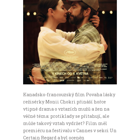
Kanadsko-francouzský film Povaha lásky
režisérky Monii Chokri přináší hořce
vtipné drama o vztazích mužů a žen na
věčné téma: protiklady se přitahují, ale
může takový vztah vydržet? Film měl
premiéru na festivalu v Cannes v sekci Un
Certain Regard a byl oceněn