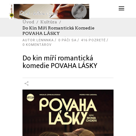
Úvod
Kultúra
Do Kin Míří Romantická Komedie
POVAHA LÁSKY
KULTÚRA
,
ZAHRANIČIE
30. 4. 2024
AUTOR:LENNNKA
0
PÁČI SA
416 POZRETÉ
0 KOMENTÁROV
Do kin míří romantická
komedie POVAHA LÁSKY