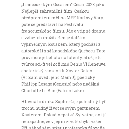
„francouzským Oscarem“ César 2023 jako
Nejlepší zahraniční film. Českou
předpremiéru měl na MFF Karlovy Vary,
poté se představil na Festivalu
francouzského filmu. Jde o vtipné drama
o vztazích mužů a žen je dalším
výjimečným kouskem, který pochází z
autorské líhně kanadského Quebecu. Tato
provincie je bohatá na talenty, ať už je to
tvůrce sci-fi velkofilmů Denis Villeneuve,
cholerický romantik Xavier Dolan
(Artcam uvedl jeho Mami!), poetický
Philipp Lesage (Genesis) nebo nadějná
Charlotte Le Bon (Falcon Lake).
Hlavná hrdinka Sophie žije pohodlný, byť
trochu nudný život se svým partnerem
Xavierem. Dokud nepotká Sylvaina, ani jí
nenapadne, že v jejím životě chybí vášeň.
Při náhodném střetu profesorky filozofie