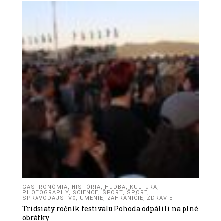
GASTRONÓMIA
,
HISTÓRIA
,
HUDBA
,
KULTÚRA
,
PHOTOGRAPHY
,
SCIENCE
,
ŠPORT
,
ŠPORT
,
SPRAVODAJSTVO
,
UMENIE
,
ZAHRANIČIE
,
ZDRAVIE
Tridsiaty ročník festivalu Pohoda odpálili na plné
obrátky