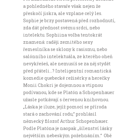
a pohledného stavaře však nejen že
přeskočí jiskra, ale vzplane celý les.
Sophie je brzy postavená před rozhodnutí,
zda dát přednost svému srdci, nebo
intelektu. Sophiina volba tentokrát
znamená: raději zemitého sexy
řemeslníka se sklony k rasismu, nebo
salónního intelektuála, ze kterého oheň
nevykřešeš, ale nemusíš se za něj stydět
před přáteli…? Inteligentní romantická
komedie quebecké režisérky a herečky
Monii Chokri je dojemnou a vtipnou
podívanou, kde se Platón a Schopenhauer
užasle potkávají s červenou knihovnou.
„Láska je iluze, jejíž pomocí se příroda
stará o zachování rodu,“ prohlásil
německý filozof Arthur Schopenhauer.
Podle Platóna je naopak „šílenství lásky
největším nebeským požehnáním.“ Obě