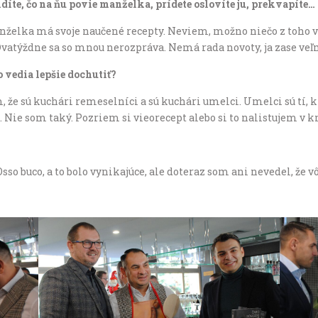
íte, čo na ňu povie manželka, prídete oslovíte ju, prekvapíte…
želka má svoje naučené recepty. Neviem, možno niečo z toho v
Dvatýždne sa so mnou nerozpráva. Nemá rada novoty, ja zase veľ
o vedia lepšie dochutiť?
že sú kuchári remeselníci a sú kuchári umelci. Umelci sú tí, kto
sebe. Nie som taký. Pozriem si vieorecept alebo si to nalistujem v
so buco, a to bolo vynikajúce, ale doteraz som ani nevedel, že vô