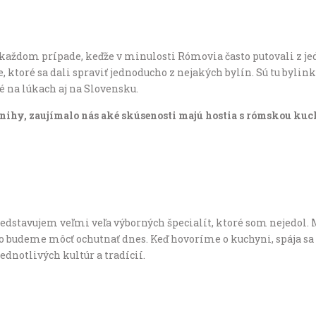
v každom prípade, keďže v minulosti Rómovia často putovali z je
poje, ktoré sa dali spraviť jednoducho z nejakých bylín. Sú tu by
é na lúkach aj na Slovensku.
knihy, zaujímalo nás aké skúsenosti majú hostia s rómskou ku
redstavujem veľmi veľa výborných špecialít, ktoré som nejedol. M
 budeme môcť ochutnať dnes. Keď hovoríme o kuchyni, spája sa m
dnotlivých kultúr a tradícií.