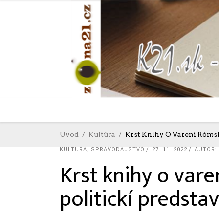
Úvod
Kultúra
Krst Knihy O Varení Rómske
KULTÚRA
,
SPRAVODAJSTVO
27. 11. 2022
AUTOR:
Krst knihy o vare
politickí predstav