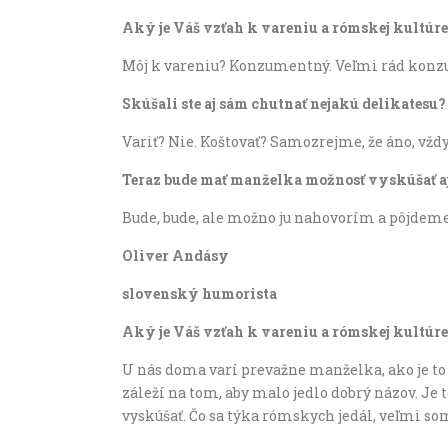
Aký je Váš vzťah k vareniu a rómskej kultúr
Môj k vareniu? Konzumentný. Veľmi rád konzum
Skúšali ste aj sám chutnať nejakú delikatesu?
Variť? Nie. Koštovať? Samozrejme, že áno, vždy
Teraz bude mať manželka možnosť vyskúšať a
Bude, bude, ale možno ju nahovorím a pôjdeme
Oliver Andásy
slovenský humorista
Aký je Váš vzťah k vareniu a rómskej kultúr
U nás doma varí prevažne manželka, ako je to 
záleží na tom, aby malo jedlo dobrý názov. Je 
vyskúšať. Čo sa týka rómskych jedál, veľmi so