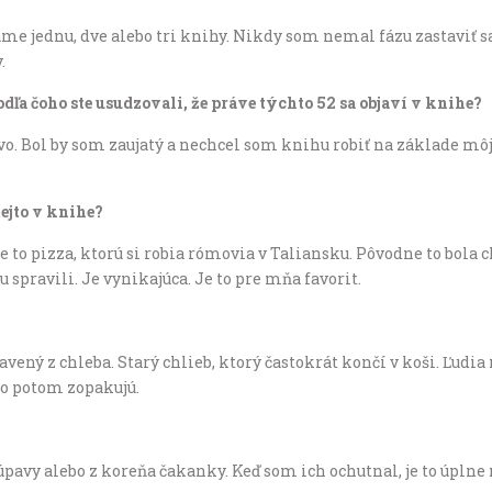
 jednu, dve alebo tri knihy. Nikdy som nemal fázu zastaviť sa a 
.
ľa čoho ste usudzovali, že práve týchto 52 sa objaví v knihe?
. Bol by som zaujatý a nechcel som knihu robiť na základe môjh
tejto v knihe?
 to pizza, ktorú si robia rómovia v Taliansku. Pôvodne to bola
spravili. Je vynikajúca. Je to pre mňa favorit.
vený z chleba. Starý chlieb, ktorý častokrát končí v koši. Ľudia
 to potom zopakujú.
avy alebo z koreňa čakanky. Keď som ich ochutnal, je to úplne ni