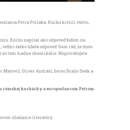
slanca Petra Polláka. Knihu krstili všetci,
areniu. Knihu napísal ako odpoveď ľuďom na
i, veľmi ťažko hľadá odpoveď. Som rád, že dnes
e sú tam žiadne chemikálie. Nepotrebujete
r Matovič, Oliver Andráší, herec Braňo Deák a
orom rómskej kuchárky a europoslancom Petrom
 potom zháňanie literatúry.