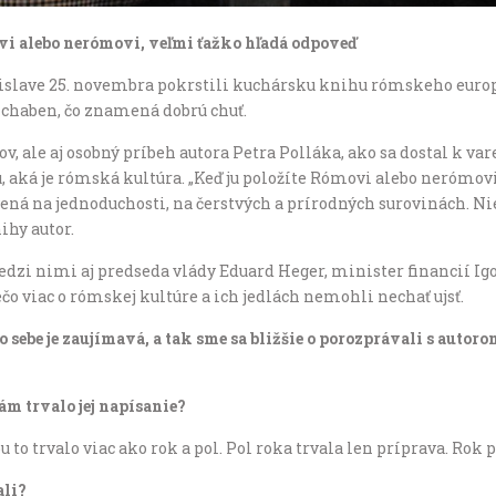
vi alebo nerómovi, veľmi ťažko hľadá odpoveď
islave 25. novembra pokrstili kuchársku knihu rómskeho europo
chaben, čo znamená dobrú chuť.
v, ale aj osobný príbeh autora Petra Polláka, ako sa dostal k v
u, aká je rómská kultúra. „Keď ju položíte Rómovi alebo nerómov
ná na jednoduchosti, na čerstvých a prírodných surovinách. Ni
ihy autor.
edzi nimi aj predseda vlády Eduard Heger, minister financií Igo
čo viac o rómskej kultúre a ich jedlách nemohli nechať ujsť.
 sebe je zaujímavá, a tak sme sa bližšie o porozprávali s aut
ám trvalo jej napísanie?
to trvalo viac ako rok a pol. Pol roka trvala len príprava. Rok
ali?