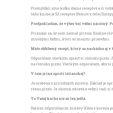
Premýšľali sme koľko dáme receptov a či vydáme
tejto knihe je 52 receptov Rómov z celej Európy
Predpokladám, že výber bol veľmi náročný. Pod
Priznám sa, že som nemal pritom finálne slovo
mnohými ľuďmi, ktorí sú mojimi priateľmi.
Máte obľúbený recept, ktorý sa nachádza aj v 
Odporúčam všetkým upiecť si rómsku pizzu. Je
na rómsku pizzu. Všetkým odporúčam, aby si ju 
V čom je iná oproti talianskej?
Je urobená z prírodných surovín. Základ je spra
rôznu pizzu. Je chutná, zdravá a veľmi radi si
Vo Vašej knihe nie sú len jedlá.
Ďalším odporúčaním sú kávy. Káva z koreňa púp