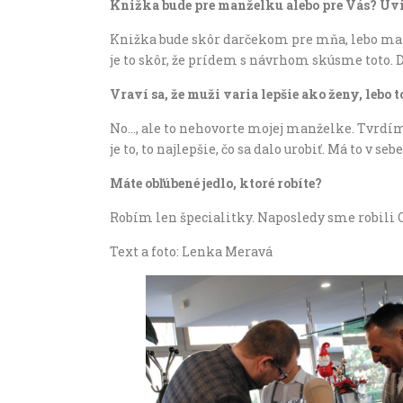
Knižka bude pre manželku alebo pre Vás? Uvid
Knižka bude skôr darčekom pre mňa, lebo man
je to skôr, že prídem s návrhom skúsme toto. 
Vraví sa, že muži varia lepšie ako ženy, lebo t
No…, ale to nehovorte mojej manželke. Tvrdím, 
je to, to najlepšie, čo sa dalo urobiť. Má to v 
Máte obľúbené jedlo, ktoré robíte?
Robím len špecialitky. Naposledy sme robili Os
Text a foto: Lenka Meravá