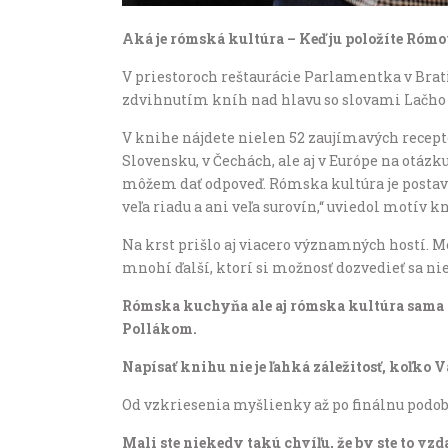
Aká je rómská kultúra – Keď ju položíte Rómo
V priestoroch reštaurácie Parlamentka v Brat
zdvihnutím kníh nad hlavu so slovami Lačho 
V knihe nájdete nielen 52 zaujímavých recepto
Slovensku, v Čechách, ale aj v Európe na otázk
môžem dať odpoveď. Rómska kultúra je postave
veľa riadu a ani veľa surovín,“ uviedol motív kn
Na krst prišlo aj viacero významných hostí. M
mnohí ďalší, ktorí si možnosť dozvedieť sa nie
Rómska kuchyňa ale aj rómska kultúra sama o
Pollákom.
Napísať knihu nie je ľahká záležitosť, koľko V
Od vzkriesenia myšlienky až po finálnu podobu 
Mali ste niekedy takú chvíľu, že by ste to vzd