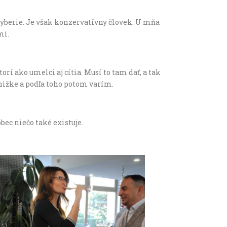
yberie. Je však konzervatívny človek. U mňa
mi.
rí ako umelci aj cítia. Musí to tam dať, a tak
 knižke a podľa toho potom varím.
bec niečo také existuje.