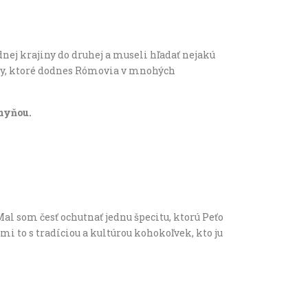
dnej krajiny do druhej a museli hľadať nejakú
linky, ktoré dodnes Rómovia v mnohých
chyňou.
al som česť ochutnať jednu špecitu, ktorú Peťo
i to s tradíciou a kultúrou kohokoľvek, kto ju