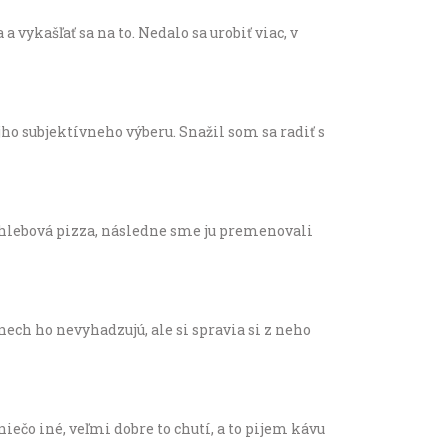
vykašľať sa na to. Nedalo sa urobiť viac, v
o subjektívneho výberu. Snažil som sa radiť s
 chlebová pizza, následne sme ju premenovali
 nech ho nevyhadzujú, ale si spravia si z neho
ečo iné, veľmi dobre to chutí, a to pijem kávu