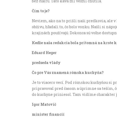
bez cukru. Táto káva mi veľmi chutila.
Čím to je?
Neviem, ako na to prišli naši predkovia, ale 
obživu, hľadali to, čo bolo vonku. Našli si ná
krajinách používajú. Dokonca sú voľne dostupn
Keďže naša redakcia bola prítomná na krste 
Eduard Heger
predseda vlády
Čo pre Vás znamená rómska kuchyňa?
Je to viacero vecí. Pod rómskou kuchyňou si p
pripravoval pred časom a úprimne sa teším, čo
do kuchyne priniesol. Tam vidíme charakter je
Igor Matovič
minister financií