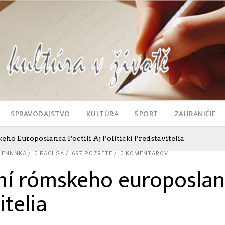
SPRAVODAJSTVO
KULTÚRA
ŠPORT
ZAHRANIČIE
ho Europoslanca Poctili Aj Politickí Predstavitelia
LENNNKA
0
PÁČI SA
697 POZRETÉ
0 KOMENTÁROV
ní rómskeho europoslanc
itelia