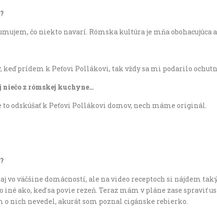
e?
ujem, čo niekto navarí. Rómska kultúra je mňa obohacujúca a 
, keď prídem k Peťovi Pollákovi, tak vždy sa mi podarilo ochutn
j niečo z rómskej kuchyne…
 to odskúšať k Peťovi Pollákovi domov, nech máme originál.
e?
aj vo väčšine domácností, ale na video receptoch si nájdem tak
to iné ako, keď sa povie rezeň. Teraz mám v pláne zase spraviť u
m o nich nevedel, akurát som poznal cigánske rebierko.