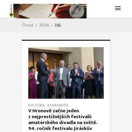
Úvod
2024
Júl
KULTÚRA
,
ZAHRANIČIE
V Hronově začne jeden
z nejprestižnějších festivalů
amatérského divadla na světě.
94. ročník festivalu Jiráskův