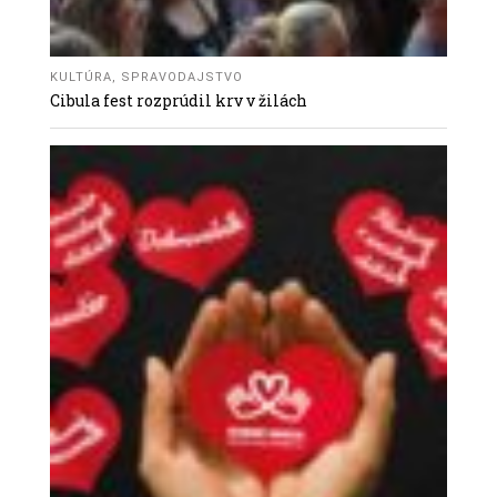
KULTÚRA
,
SPRAVODAJSTVO
Cibula fest rozprúdil krv v žilách