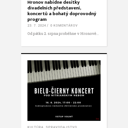
Hronov nabídne desítky
divadelních představení,
koncertů a bohatý doprovodný
program
23. 7. 2024
0 KOMENTÁROV
Od pátku 2. srpna proběhne v Hronově
KULTÚRA
,
SPRAVODAJSTVO