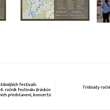
ižnějších festivalů
Tridsiaty ročn
. ročník festivalu Jiráskův
ních představení, koncertů