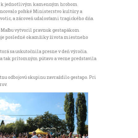
dov k jednotlivým kamenným hrobom
ncovalo poľské Ministerstvo kultúry a
votic, a zároveň udalosťami tragického dňa.
 Maľbu vytvoril pravnuk gestapákom
huje posledné okamžiky života miestneho
orá sa uskutočnila presne v deň výročia.
 a tak prítomným pútavo a vecne predstavila
tnu odbojovú skupinu zavraždilo gestapo. Pri
rov.