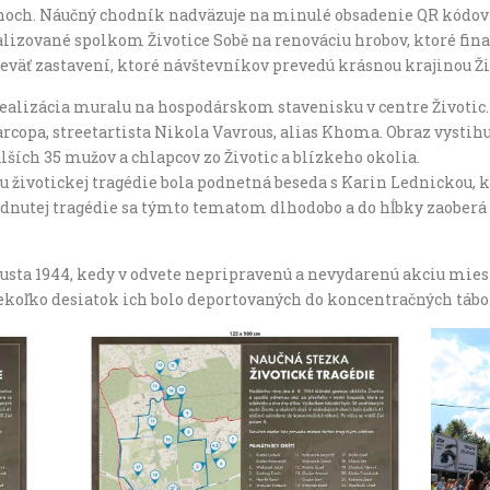
čanoch. Náučný chodník nadväzuje na minulé obsadenie QR kó
lizované spolkom Životice Sobě na renováciu hrobov, ktoré fina
eväť zastavení, ktoré návštevníkov prevedú krásnou krajinou Ži
lizácia muralu na hospodárskom stavenisku v centre Životic.
opa, streetartista Nikola Vavrous, alias Khoma. Obraz vysti
lších 35 mužov a chlapcov zo Životic a blízkeho okolia.
životickej tragédie bola podnetná beseda s Karin Lednickou, kt
udnutej tragédie sa týmto tematom dlhodobo a do hĺbky zaoberá
ugusta 1944, kedy v odvete nepripravenú a nevydarenú akciu mies
iekoľko desiatok ich bolo deportovaných do koncentračných tábo