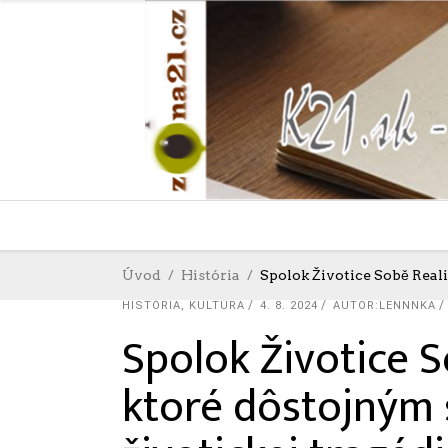
Úvod
História
Spolok Životice Sobě Real
HISTÓRIA
,
KULTÚRA
4. 8. 2024
AUTOR:LENNNKA
Spolok Životice S
ktoré dôstojným 