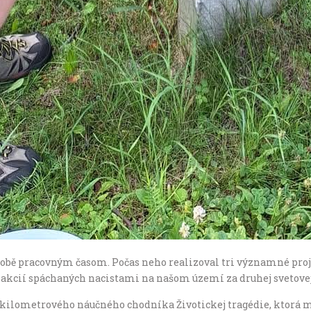
Sobě pracovným časom. Počas neho realizoval tri významné proje
h akcií spáchaných nacistami na našom území za druhej svetovej
ť kilometrového náučného chodníka Životickej tragédie, ktorá 