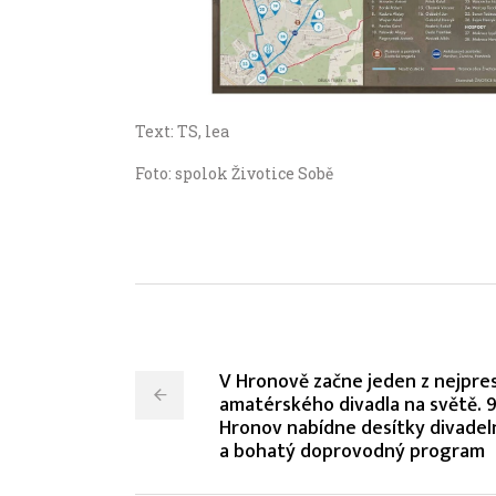
Text: TS, lea
Foto: spolok Životice Sobě
V Hronově začne jeden z nejprest
amatérského divadla na světě. 94
Hronov nabídne desítky divadel
a bohatý doprovodný program