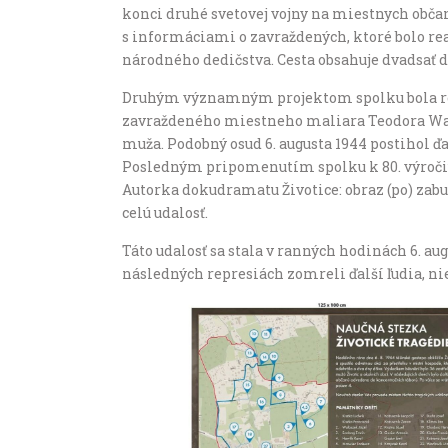
konci druhé svetovej vojny na miestnych ob
s informáciami o zavraždených, ktoré bolo rea
národného dedičstva. Cesta obsahuje dvadsať d
Druhým významným projektom spolku bola rea
zavraždeného miestneho maliara Teodora Warc
muža. Podobný osud 6. augusta 1944 postihol ďa
Posledným pripomenutím spolku k 80. výročiu 
Autorka dokudramatu Životice: obraz (po) zab
celú udalosť.
Táto udalosť sa stala v ranných hodinách 6. a
následných represiách zomreli ďalší ľudia, n