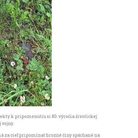
kty k pripomenutiu si 80. výročia životickej
 vojny.
má za cieľ pripomínať hrozné činy spáchané na