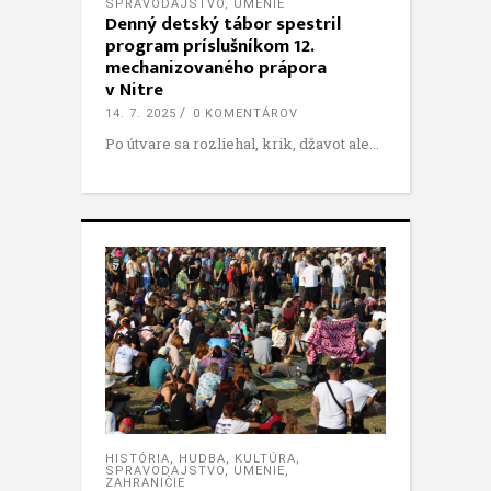
SPRAVODAJSTVO
,
UMENIE
Denný detský tábor spestril
program príslušníkom 12.
mechanizovaného prápora
v Nitre
14. 7. 2025
0 KOMENTÁROV
Po útvare sa rozliehal, krik, džavot ale
HISTÓRIA
,
HUDBA
,
KULTÚRA
,
SPRAVODAJSTVO
,
UMENIE
,
ZAHRANIČIE