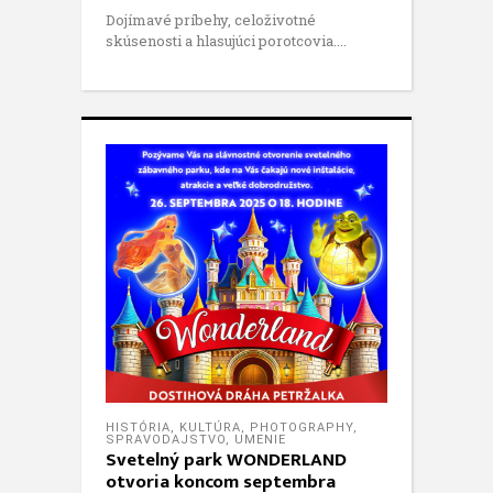
Dojímavé príbehy, celoživotné
skúsenosti a hlasujúci porotcovia.
HISTÓRIA
,
KULTÚRA
,
PHOTOGRAPHY
,
SPRAVODAJSTVO
,
UMENIE
Svetelný park WONDERLAND
otvoria koncom septembra