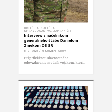
HISTÓRIA
,
KULTÚRA
,
SPRAVODAJSTVO
,
ZAHRANIČIE
Interview s náčelníkom
generálneho štábu Danielom
Zmekom OS SR
8. 7. 2025
0 KOMENTÁROV
Pri príležitosti slávnostného
odovzdávanie medailí vojakom, ktorí