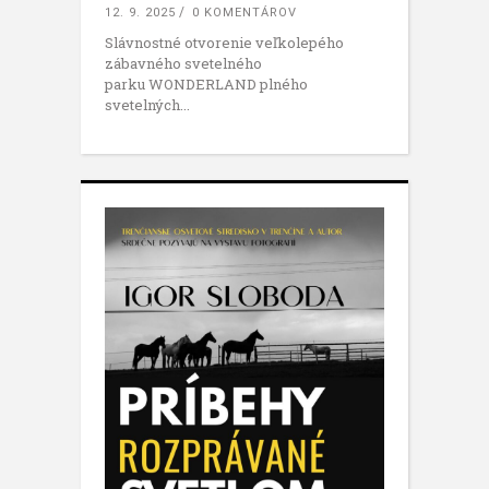
12. 9. 2025
0 KOMENTÁROV
Slávnostné otvorenie veľkolepého
zábavného svetelného
parku WONDERLAND plného
svetelných