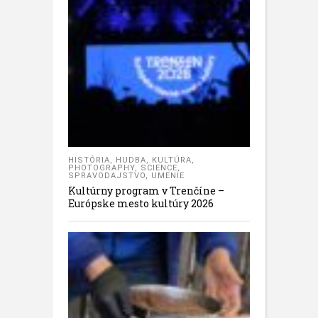
HISTÓRIA
,
HUDBA
,
KULTÚRA
,
PHOTOGRAPHY
,
SCIENCE
,
SPRAVODAJSTVO
,
UMENIE
Kultúrny program v Trenčíne –
Európske mesto kultúry 2026