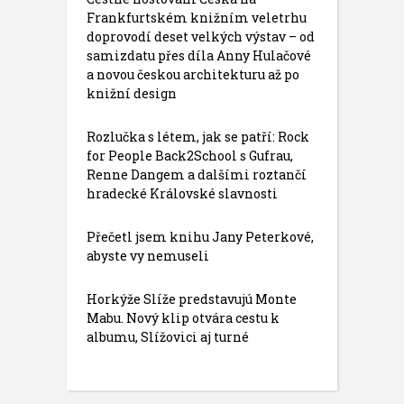
Frankfurtském knižním veletrhu
doprovodí deset velkých výstav – od
samizdatu přes díla Anny Hulačové
a novou českou architekturu až po
knižní design
Rozlučka s létem, jak se patří: Rock
for People Back2School s Gufrau,
Renne Dangem a dalšími roztančí
hradecké Královské slavnosti
Přečetl jsem knihu Jany Peterkové,
abyste vy nemuseli
Horkýže Slíže predstavujú Monte
Mabu. Nový klip otvára cestu k
albumu, Slížovici aj turné