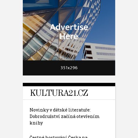
KULTURA21.CZ
Novinky v dětské literatuře:
Dobrodružství začíná otevřením
knihy
Čestné hostování Česka na