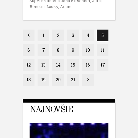
Superhrdinovia Jana Kirschner, Juraj
Benetin, Lasky, Adam
1
2
3
4
5
6
7
8
9
10
11
12
13
14
15
16
17
18
19
20
21
NAJNOVŠIE