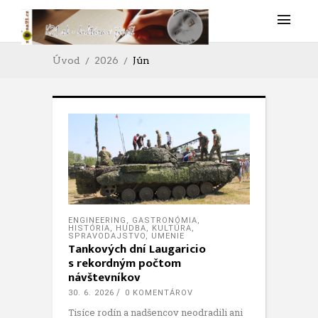
Úvod
2026
Jún
ENGINEERING
,
GASTRONÓMIA
,
HISTÓRIA
,
HUDBA
,
KULTÚRA
,
SPRAVODAJSTVO
,
UMENIE
Tankových dní Laugaricio
s rekordným počtom
návštevníkov
30. 6. 2026
0 KOMENTÁROV
Tisíce rodín a nadšencov neodradili ani