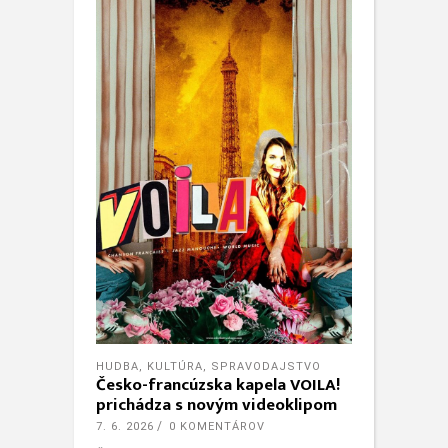
HUDBA
,
KULTÚRA
,
SPRAVODAJSTVO
Česko-francúzska kapela VOILA!
prichádza s novým videoklipom
7. 6. 2026
0 KOMENTÁROV