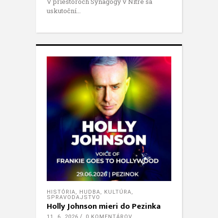
V priestoroch Synagógy v Nitre sa
uskutoční
HISTÓRIA
,
HUDBA
,
KULTÚRA
,
SPRAVODAJSTVO
Holly Johnson mieri do Pezinka
11. 6. 2026
0 KOMENTÁROV