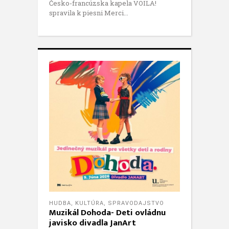
Česko-francúzska kapela VOILA!
spravila k piesni Merci
HUDBA
,
KULTÚRA
,
SPRAVODAJSTVO
Muzikál Dohoda- Deti ovládnu
javisko divadla JanArt